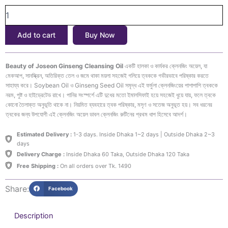
Beauty
was:
is:
of
৳2,000.
৳1,750.
Joseon
Add to cart
Buy Now
Ginseng
Cleansing
Oil
Beauty of Joseon Ginseng Cleansing Oil
একটি হালকা ও কার্যকর ক্লেনজিং অয়েল, যা
210ml
মেকআপ, সানস্ক্রিন, অতিরিক্ত তেল ও জমে থাকা ময়লা সহজেই গলিয়ে ত্বককে গভীরভাবে পরিষ্কার করতে
quantity
সাহায্য করে। Soybean Oil ও Ginseng Seed Oil সমৃদ্ধ এই ফর্মুলা ক্লেনজিংয়ের পাশাপাশি ত্বককে
নরম, পুষ্ট ও হাইড্রেটেড রাখে। পানির সংস্পর্শে এটি দুধের মতো ইমালসিফাই হয়ে সহজেই ধুয়ে যায়, ফলে ত্বকে
কোনো তৈলাক্ত অনুভূতি থাকে না। নিয়মিত ব্যবহারে ত্বক পরিষ্কার, মসৃণ ও সতেজ অনুভূত হয়। সব ধরনের
ত্বকের জন্য উপযোগী এই ক্লেনজিং অয়েল ডাবল ক্লেনজিং রুটিনের প্রথম ধাপ হিসেবে আদর্শ।
Estimated Delivery :
1-3 days. Inside Dhaka 1~2 days | Outside Dhaka 2~3
days
Delivery Charge :
Inside Dhaka 60 Taka, Outside Dhaka 120 Taka
Free Shipping :
On all orders over Tk. 1490
Share:
Facebook
Description