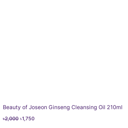
Beauty of Joseon Ginseng Cleansing Oil 210ml
Original
Current
৳
2,000
৳
1,750
price
price