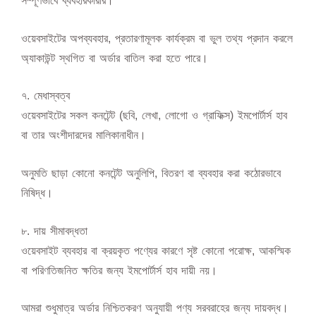
সম্পূর্ণভাবে ব্যবহারকারীর।
ওয়েবসাইটের অপব্যবহার, প্রতারণামূলক কার্যক্রম বা ভুল তথ্য প্রদান করলে
অ্যাকাউন্ট স্থগিত বা অর্ডার বাতিল করা হতে পারে।
৭️. মেধাস্বত্ব
ওয়েবসাইটের সকল কনটেন্ট (ছবি, লেখা, লোগো ও গ্রাফিক্স) ইমপোর্টার্স হাব
বা তার অংশীদারদের মালিকানাধীন।
অনুমতি ছাড়া কোনো কনটেন্ট অনুলিপি, বিতরণ বা ব্যবহার করা কঠোরভাবে
নিষিদ্ধ।
৮️. দায় সীমাবদ্ধতা
ওয়েবসাইট ব্যবহার বা ক্রয়কৃত পণ্যের কারণে সৃষ্ট কোনো পরোক্ষ, আকস্মিক
বা পরিণতিজনিত ক্ষতির জন্য ইমপোর্টার্স হাব দায়ী নয়।
আমরা শুধুমাত্র অর্ডার নিশ্চিতকরণ অনুযায়ী পণ্য সরবরাহের জন্য দায়বদ্ধ।