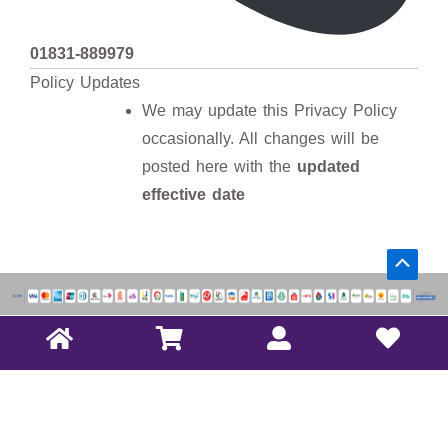
01831-889979
Policy Updates
We may update this Privacy Policy
occasionally. All changes will be
posted here with the
updated
effective date
Scrol
to
Top
About us
Privacy Policy
Terms & Conditions
Return Policy
Contact Us
FAQs
+88 01831889979
Sales Office: R#30, Mohakhali DOHS [near SKS TOWER]