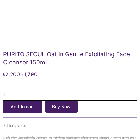
PURITO SEOUL Oat In Gentle Exfoliating Face
Cleanser 150ml
Original
Current
৳
2,200
৳
1,790
price
price
PURITO
was:
is:
SEOUL
৳2,200.
৳1,790.
Oat
Add to cart
Buy Now
In
Gentle
Exfoliating
Editor’s Note:
Face
Cleanser
একটি মাইল্ড এক্সফোলিয়েটিং ক্লেনজার, যা প্রতিদিনের স্কিনকেয়ার রুটিনে ত্বককে পরিষ্কার ও কোমল রাখতে দারুণ