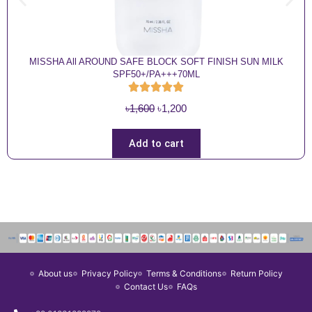
MISSHA All AROUND SAFE BLOCK SOFT FINISH SUN MILK
SPF50+/PA+++70ML
O
C
৳
1,600
৳
1,200
r
u
i
r
Add to cart
g
r
i
e
n
n
a
t
l
p
p
r
r
i
About us
Privacy Policy
Terms & Conditions
Return Policy
i
c
Contact Us
FAQs
c
e
e
i