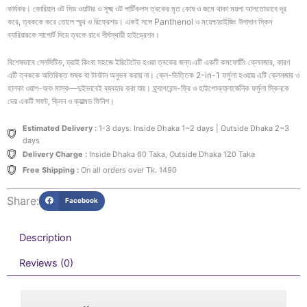
150ml
কার্যকর। কোরিয়ান ওট সিড ওয়াটার ও সূক্ষ্ম ওট পার্টিকলস ত্বকের মৃত কোষ ও জমে থাকা ময়লা আলতোভাবে দূর
quantity
করে, ত্বককে করে তোলে স্মুথ ও রিফ্রেশড। একই সঙ্গে Panthenol ও ময়েশ্চারাইজিং উপাদান স্কিন
ব্যারিয়ারকে সাপোর্ট দিয়ে ত্বকে রাখে দীর্ঘস্থায়ী হাইড্রেশন।
বিশেষভাবে সেনসিটিভ, ড্রাই কিংবা সহজে ইরিটেটেড হওয়া ত্বকের জন্য এটি একটি কমফোর্টিং ক্লেনজার, কারণ
এটি ত্বককে অতিরিক্ত শুষ্ক বা টানটান অনুভব করায় না। ক্লে-ভিত্তিক 2-in-1 ফর্মুলা হওয়ায় এটি ক্লেনজার ও
হালকা ওয়াশ-অফ মাস্ক—দুইভাবেই ব্যবহার করা যায়। ফ্র্যাগরেন্স-ফ্রি ও হাইপোঅ্যালার্জেনিক ফর্মুলা স্কিনকে
দেয় একটি সফট, ক্লিন ও ক্যাল্মড ফিনিশ।
Estimated Delivery :
1-3 days. Inside Dhaka 1~2 days | Outside Dhaka 2~3
days
Delivery Charge :
Inside Dhaka 60 Taka, Outside Dhaka 120 Taka
Free Shipping :
On all orders over Tk. 1490
Share:
Facebook
Description
Reviews (0)