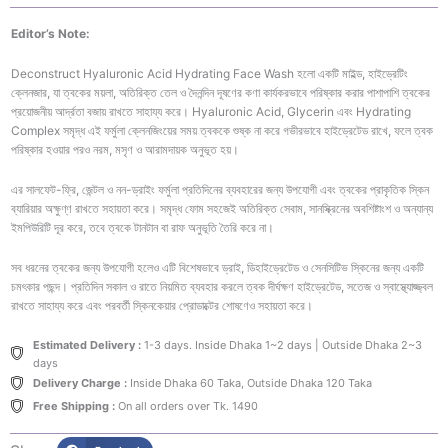
Face
Wash
Editor’s Note:
100ml
quantity
Deconstruct Hyaluronic Acid Hydrating Face Wash হলো একটি মাইল্ড, হাইড্রেটিং
ক্লেনজার, যা ত্বকের ময়লা, অতিরিক্ত তেল ও দৈনন্দিন দূষণের কণা কার্যকরভাবে পরিষ্কার করার পাশাপাশি ত্বকের
প্রয়োজনীয় আর্দ্রতা বজায় রাখতে সাহায্য করে। Hyaluronic Acid, Glycerin এবং Hydrating
Complex সমৃদ্ধ এই ফর্মুলা ক্লেনজিংয়ের সময় ত্বককে শুষ্ক না করে গভীরভাবে হাইড্রেটেড রাখে, ফলে ত্বক
পরিষ্কার হওয়ার পরও নরম, মসৃণ ও আরামদায়ক অনুভূত হয়।
এর সালফেট-ফ্রি, জেন্টল ও নন-ড্রাইং ফর্মুলা প্রতিদিনের ব্যবহারের জন্য উপযোগী এবং ত্বকের প্রাকৃতিক স্কিন
ব্যারিয়ার অক্ষুণ্ণ রাখতে সহায়তা করে। সমৃদ্ধ ফোম সহজেই অতিরিক্ত সেবাম, সানস্ক্রিনের অবশিষ্টাংশ ও অন্যান্য
ইমপিউরিটি দূর করে, তবে ত্বকে টানটান বা রাফ অনুভূতি তৈরি করে না।
সব ধরনের ত্বকের জন্য উপযোগী হলেও এটি বিশেষভাবে ড্রাই, ডিহাইড্রেটেড ও সেনসিটিভ স্কিনের জন্য একটি
চমৎকার পছন্দ। প্রতিদিন সকাল ও রাতে নিয়মিত ব্যবহার করলে ত্বক দীর্ঘক্ষণ হাইড্রেটেড, সতেজ ও স্বাস্থ্যোজ্জ্বল
রাখতে সাহায্য করে এবং পরবর্তী স্কিনকেয়ার প্রোডাক্টের শোষণেও সহায়তা করে।
Estimated Delivery :
1-3 days. Inside Dhaka 1~2 days | Outside Dhaka 2~3
days
Delivery Charge :
Inside Dhaka 60 Taka, Outside Dhaka 120 Taka
Free Shipping :
On all orders over Tk. 1490