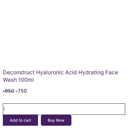
Deconstruct Hyaluronic Acid Hydrating Face
Wash 100ml
Original
Current
৳
950
৳
750
price
price
Deconstruct
was:
is:
Hyaluronic
৳950.
৳750.
Acid
Add to cart
Buy Now
Hydrating