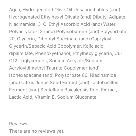
Aqua, Hydrogenated Olive Oil Unsaponifiables (and)
Hydrogenated Ethylhexyl Olivate (and) Dibutyl Adipate,
Niacinamide, 3-O-Ethyl Ascorbic Acid (and) Water,
Polyacrylate-13 (and) Polyisobutene (and) Polysorbate
20, Glycerin, Diheptyl Succinate (and) Capryloyl
Glycerin/Sebacic Acid Copolymer, Kojic acid
dipalmitate, Phenoxyethanol, Ethylhexylglycerin, C6-
C12 Triglycerides, Sodium Acrylate/Sodium
Acryloyldimethyl Taurate Copolymer (and)
Isohexadecane (and) Polysorbate 80, Niacinamide
(and) Citrus Junos Seed Extract (and) Lactobacillus
Ferment (and) Scutellaria Baicalensis Root Extract,
Lactic Acid, Vitamin E, Sodium Gluconate
Reviews
There are no reviews yet.