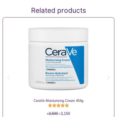
Related products
CeraVe Moisturising Cream 454g
O
C
৳
3,500
৳
3,150