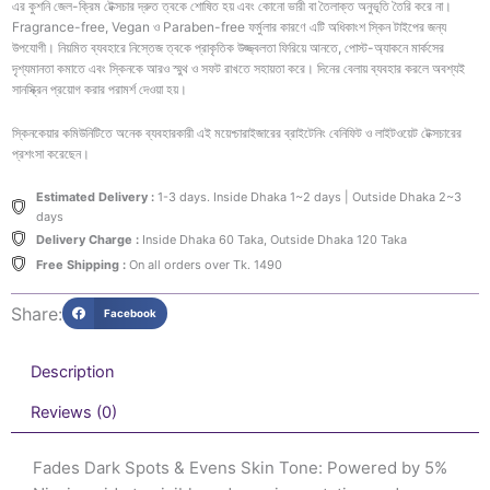
এর কুশনি জেল-ক্রিম টেক্সচার দ্রুত ত্বকে শোষিত হয় এবং কোনো ভারী বা তৈলাক্ত অনুভূতি তৈরি করে না।
Fragrance-free, Vegan ও Paraben-free ফর্মুলার কারণে এটি অধিকাংশ স্কিন টাইপের জন্য
উপযোগী। নিয়মিত ব্যবহারে নিস্তেজ ত্বকে প্রাকৃতিক উজ্জ্বলতা ফিরিয়ে আনতে, পোস্ট-অ্যাকনে মার্কসের
দৃশ্যমানতা কমাতে এবং স্কিনকে আরও স্মুথ ও সফট রাখতে সহায়তা করে। দিনের বেলায় ব্যবহার করলে অবশ্যই
সানস্ক্রিন প্রয়োগ করার পরামর্শ দেওয়া হয়।
স্কিনকেয়ার কমিউনিটিতে অনেক ব্যবহারকারী এই ময়েশ্চারাইজারের ব্রাইটেনিং বেনিফিট ও লাইটওয়েট টেক্সচারের
প্রশংসা করেছেন।
Estimated Delivery :
1-3 days. Inside Dhaka 1~2 days | Outside Dhaka 2~3
days
Delivery Charge :
Inside Dhaka 60 Taka, Outside Dhaka 120 Taka
Free Shipping :
On all orders over Tk. 1490
Share:
Facebook
Description
Reviews (0)
Fades Dark Spots & Evens Skin Tone: Powered by 5%