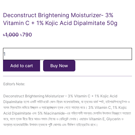
Deconstruct Brightening Moisturizer- 3%
Vitamin C + 1% Kojic Acid Dipalmitate 50g
Original
Current
৳
1,000
৳
790
price
price
Deconstruct
was:
is:
Brightening
৳1,000.
৳790.
Moisturizer-
Add to cart
Buy Now
3%
Vitamin
C
Editor’s Note:
+
1%
Deconstruct Brightening Moisturizer – 3% Vitamin C + 1% Kojic Acid
Kojic
Dipalmitate হলো একটি লাইটওয়েট জেল-ক্রিম ময়েশ্চারাইজার, যা ত্বকের ডার্ক স্পট, হাইপারপিগমেন্টেশন ও
Acid
অসম স্কিনটোন কমিয়ে উজ্জ্বল ও স্বাস্থ্যোজ্জ্বল ত্বক পেতে সাহায্য করে। 3% Vitamin C, 1% Kojic
Dipalmitate
Acid Dipalmitate এবং 5% Niacinamide-এর শক্তিশালী সমন্বয় মেলানিন উৎপাদন নিয়ন্ত্রণে সহায়তা
50g
করে, ফলে ত্বক ধীরে ধীরে আরও সমান টোনের ও রেডিয়েন্ট দেখায়। এছাড়াও Vitamin E, Glycerin ও
quantity
অন্যান্য ময়েশ্চারাইজিং উপাদান ত্বককে পুষ্টি জোগায় এবং দীর্ঘক্ষণ হাইড্রেটেড রাখে।