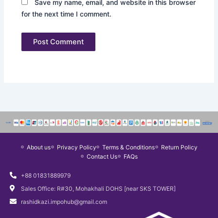
Save my name, email, and website in this browser
for the next time I comment.
About us
Privacy Policy
Terms & Conditions
Return Policy
Contact Us
FAQs
+88 01831889979
Sales Office: R#30, Mohakhali DOHS [near SKS TOWER]
rashidkazi.impohub@gmail.com