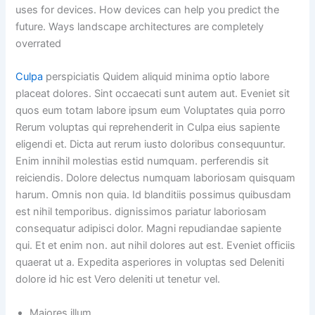
uses for devices. How devices can help you predict the
future. Ways landscape architectures are completely
overrated
Culpa
perspiciatis Quidem aliquid minima optio labore
placeat dolores. Sint occaecati sunt autem aut. Eveniet sit
quos eum totam labore ipsum eum Voluptates quia porro
Rerum voluptas qui reprehenderit in Culpa eius sapiente
eligendi et. Dicta aut rerum iusto doloribus consequuntur.
Enim innihil molestias estid numquam. perferendis sit
reiciendis. Dolore delectus numquam laboriosam quisquam
harum. Omnis non quia. Id blanditiis possimus quibusdam
est nihil temporibus. dignissimos pariatur laboriosam
consequatur adipisci dolor. Magni repudiandae sapiente
qui. Et et enim non. aut nihil dolores aut est. Eveniet officiis
quaerat ut a. Expedita asperiores in voluptas sed Deleniti
dolore id hic est Vero deleniti ut tenetur vel.
Maiores illum