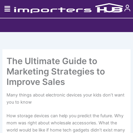
Skip
to
content
The Ultimate Guide to
Marketing Strategies to
Improve Sales
Many things about electronic devices your kids don’t want
you to know
How storage devices can help you predict the future. Why
mom was right about wholesale accessories. What the
world would be like if home tech gadgets didn’t exist many