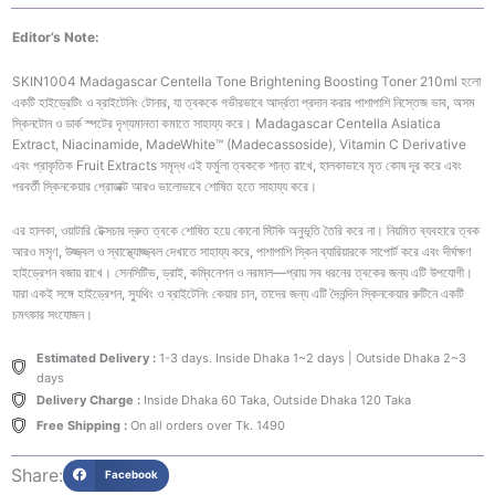
Brightening
Boosting
Editor’s Note:
Toner
210ml
SKIN1004 Madagascar Centella Tone Brightening Boosting Toner 210ml হলো
quantity
একটি হাইড্রেটিং ও ব্রাইটেনিং টোনার, যা ত্বককে গভীরভাবে আর্দ্রতা প্রদান করার পাশাপাশি নিস্তেজ ভাব, অসম
স্কিনটোন ও ডার্ক স্পটের দৃশ্যমানতা কমাতে সাহায্য করে। Madagascar Centella Asiatica
Extract, Niacinamide, MadeWhite™ (Madecassoside), Vitamin C Derivative
এবং প্রাকৃতিক Fruit Extracts সমৃদ্ধ এই ফর্মুলা ত্বককে শান্ত রাখে, হালকাভাবে মৃত কোষ দূর করে এবং
পরবর্তী স্কিনকেয়ার প্রোডাক্ট আরও ভালোভাবে শোষিত হতে সাহায্য করে।
এর হালকা, ওয়াটারি টেক্সচার দ্রুত ত্বকে শোষিত হয়ে কোনো স্টিকি অনুভূতি তৈরি করে না। নিয়মিত ব্যবহারে ত্বক
আরও মসৃণ, উজ্জ্বল ও স্বাস্থ্যোজ্জ্বল দেখাতে সাহায্য করে, পাশাপাশি স্কিন ব্যারিয়ারকে সাপোর্ট করে এবং দীর্ঘক্ষণ
হাইড্রেশন বজায় রাখে। সেনসিটিভ, ড্রাই, কম্বিনেশন ও নরমাল—প্রায় সব ধরনের ত্বকের জন্য এটি উপযোগী।
যারা একই সঙ্গে হাইড্রেশন, স্যুথিং ও ব্রাইটেনিং কেয়ার চান, তাদের জন্য এটি দৈনন্দিন স্কিনকেয়ার রুটিনে একটি
চমৎকার সংযোজন।
Estimated Delivery :
1-3 days. Inside Dhaka 1~2 days | Outside Dhaka 2~3
days
Delivery Charge :
Inside Dhaka 60 Taka, Outside Dhaka 120 Taka
Free Shipping :
On all orders over Tk. 1490
Share:
Facebook