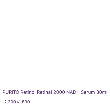
PURITO Retinol Retinal 2000 NAD+ Serum 30ml
Original
Current
৳
2,300
৳
1,890
price
price