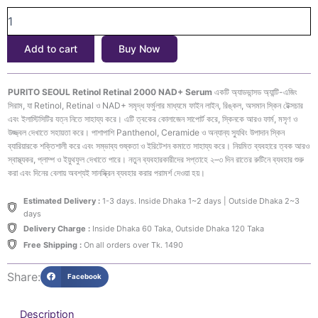
PURITO
was:
is:
Retinol
৳2,300.
৳1,890.
Retinal
Add to cart
Buy Now
2000
NAD+
Serum
PURITO SEOUL Retinol Retinal 2000 NAD+ Serum
একটি অ্যাডভান্সড অ্যান্টি-এজিং
30ml
সিরাম, যা Retinol, Retinal ও NAD+ সমৃদ্ধ ফর্মুলার মাধ্যমে ফাইন লাইন, রিঙ্কল, অসমান স্কিন টেক্সচার
quantity
এবং ইলাস্টিসিটির যত্ন নিতে সাহায্য করে। এটি ত্বকের কোলাজেন সাপোর্ট করে, স্কিনকে আরও ফার্ম, মসৃণ ও
উজ্জ্বল দেখাতে সহায়তা করে। পাশাপাশি Panthenol, Ceramide ও অন্যান্য স্যুথিং উপাদান স্কিন
ব্যারিয়ারকে শক্তিশালী করে এবং সম্ভাব্য শুষ্কতা ও ইরিটেশন কমাতে সাহায্য করে। নিয়মিত ব্যবহারে ত্বক আরও
স্বাস্থ্যকর, প্লাম্প ও ইয়ুথফুল দেখাতে পারে। নতুন ব্যবহারকারীদের সপ্তাহে ২–৩ দিন রাতের রুটিনে ব্যবহার শুরু
করা এবং দিনের বেলায় অবশ্যই সানস্ক্রিন ব্যবহার করার পরামর্শ দেওয়া হয়।
Estimated Delivery :
1-3 days. Inside Dhaka 1~2 days | Outside Dhaka 2~3
days
Delivery Charge :
Inside Dhaka 60 Taka, Outside Dhaka 120 Taka
Free Shipping :
On all orders over Tk. 1490
Share:
Facebook
Description