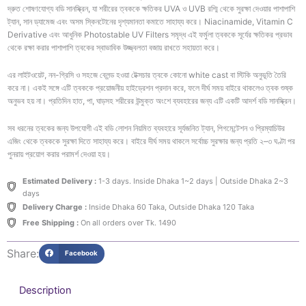
90ml
দ্রুত শোষণযোগ্য বডি সানস্ক্রিন, যা শরীরের ত্বককে ক্ষতিকর UVA ও UVB রশ্মি থেকে সুরক্ষা দেওয়ার পাশাপাশি
quantity
ট্যান, সান ড্যামেজ এবং অসম স্কিনটোনের দৃশ্যমানতা কমাতে সাহায্য করে। Niacinamide, Vitamin C
Derivative এবং আধুনিক Photostable UV Filters সমৃদ্ধ এই ফর্মুলা ত্বককে সূর্যের ক্ষতিকর প্রভাব
থেকে রক্ষা করার পাশাপাশি ত্বকের স্বাভাবিক উজ্জ্বলতা বজায় রাখতে সহায়তা করে।
এর লাইটওয়েট, নন-গ্রিসি ও সহজে ব্লেন্ড হওয়া টেক্সচার ত্বকে কোনো white cast বা স্টিকি অনুভূতি তৈরি
করে না। একই সঙ্গে এটি ত্বককে প্রয়োজনীয় হাইড্রেশন প্রদান করে, ফলে দীর্ঘ সময় বাইরে থাকলেও ত্বক শুষ্ক
অনুভব হয় না। প্রতিদিন হাত, পা, ঘাড়সহ শরীরের উন্মুক্ত অংশে ব্যবহারের জন্য এটি একটি আদর্শ বডি সানস্ক্রিন।
সব ধরনের ত্বকের জন্য উপযোগী এই বডি লোশন নিয়মিত ব্যবহারে সূর্যজনিত ট্যান, পিগমেন্টেশন ও প্রিম্যাচিউর
এজিং থেকে ত্বককে সুরক্ষা দিতে সাহায্য করে। বাইরে দীর্ঘ সময় থাকলে সর্বোচ্চ সুরক্ষার জন্য প্রতি ২–৩ ঘণ্টা পর
পুনরায় প্রয়োগ করার পরামর্শ দেওয়া হয়।
Estimated Delivery :
1-3 days. Inside Dhaka 1~2 days | Outside Dhaka 2~3
days
Delivery Charge :
Inside Dhaka 60 Taka, Outside Dhaka 120 Taka
Free Shipping :
On all orders over Tk. 1490
Share:
Facebook
Description