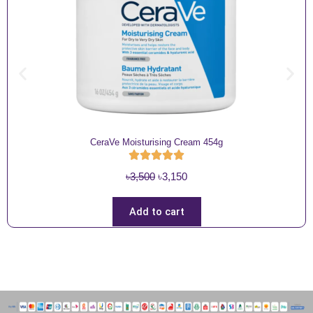
CeraVe Moisturising Cream 454g
O
C
৳
3,500
৳
3,150
r
u
i
r
Add to cart
g
r
i
e
n
n
a
t
l
p
p
r