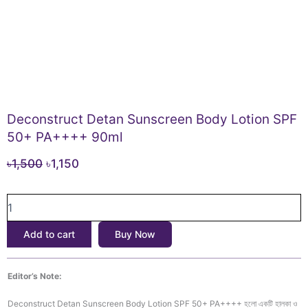
Deconstruct Detan Sunscreen Body Lotion SPF
50+ PA++++ 90ml
Original
Current
৳
1,500
৳
1,150
price
price
Deconstruct
was:
is:
Detan
৳1,500.
৳1,150.
Sunscreen
Add to cart
Buy Now
Body
Lotion
SPF
Editor’s Note:
50+
PA++++
Deconstruct Detan Sunscreen Body Lotion SPF 50+ PA++++ হলো একটি হালকা ও