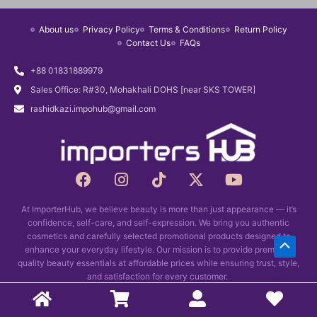
r
i
About us
Privacy Policy
Terms & Conditions
Return Policy
i
c
Contact Us
FAQs
c
e
e
i
+88 01831889979
w
s
Sales Office: R#30, Mohakhali DOHS [near SKS TOWER]
a
:
rashidkazi.impohub@gmail.com
s
৳
:
3
৳
,
3
1
F
I
T
X
Y
,
5
a
n
i
-
o
c
s
k
t
u
5
0
At ImporterHub, we believe beauty is more than just appearance — it’s
e
t
t
w
t
0
.
confidence, self-care, and self-expression. We bring you authentic
b
a
o
i
u
0
cosmetics and carefully selected promotional products designed to
Scrol
o
g
k
t
b
enhance your everyday lifestyle. Our mission is to provide premium-
.
o
r
t
e
quality beauty essentials at affordable prices while ensuring trust, style,
to
k
and satisfaction for every customer.
a
e
Top
m
r
Copyright © 2026 Importers Hub