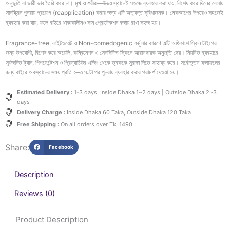
অনুভূতি বা ভারী ভাব তৈরি করে না। মুখ ও শরীর—উভয় স্থানেই সহজে ব্যবহার করা যায়, বিশেষ করে দিনের বেলায়
সানস্ক্রিন পুনরায় প্রয়োগ (reapplication) করার জন্য এটি অত্যন্ত সুবিধাজনক। মেকআপের উপরেও সহজেই
ব্যবহার করা যায়, ফলে বাইরে থাকাকালীনও সান প্রোটেকশন বজায় রাখা সহজ হয়।
Fragrance-free, লাইটওয়েট ও Non-comedogenic ফর্মুলার কারণে এটি অধিকাংশ স্কিন টাইপের
জন্য উপযোগী, বিশেষ করে অয়েলি, কম্বিনেশন ও সেনসিটিভ স্কিনে আরামদায়ক অনুভূতি দেয়। নিয়মিত ব্যবহারে
সূর্যজনিত ট্যান, পিগমেন্টেশন ও প্রিম্যাচিউর এজিং থেকে ত্বককে সুরক্ষা দিতে সাহায্য করে। সর্বোত্তম ফলাফলের
জন্য বাইরে অবস্থানের সময় প্রতি ২–৩ ঘণ্টা পর পুনরায় ব্যবহার করার পরামর্শ দেওয়া হয়।
Estimated Delivery :
1-3 days. Inside Dhaka 1~2 days | Outside Dhaka 2~3
days
Delivery Charge :
Inside Dhaka 60 Taka, Outside Dhaka 120 Taka
Free Shipping :
On all orders over Tk. 1490
Share:
Facebook
Description
Reviews (0)
Product Description