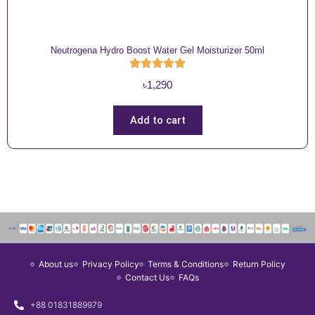
Neutrogena Hydro Boost Water Gel Moisturizer 50ml
৳
1,290
Add to cart
About us
Privacy Policy
Terms & Conditions
Return Policy
Contact Us
FAQs
+88 01831889979