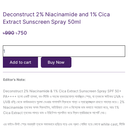
Deconstruct 2% Niacinamide and 1% Cica
Extract Sunscreen Spray 50ml
Original
Current
৳
990
৳
750
price
price
Deconstruct
was:
is:
2%
৳990.
৳750.
Niacinamide
Add to cart
Buy Now
and
1%
Cica
Editor’s Note:
Extract
Sunscreen
Deconstruct 2% Niacinamide & 1% Cica Extract Sunscreen Spray SPF 50+
Spray
PA++++ হলো একটি হালকা, নন-স্টিকি ও সহজে ব্যবহারযোগ্য সানস্ক্রিন স্প্রে, যা ত্বককে ক্ষতিকর UVA ও
50ml
UVB রশ্মি থেকে কার্যকরভাবে সুরক্ষা দেওয়ার পাশাপাশি স্কিনকে শান্ত ও স্বাস্থ্যোজ্জ্বল রাখতে সাহায্য করে। 2%
quantity
Niacinamide ত্বকের অসম স্কিনটোন, অতিরিক্ত তেল ও নিস্তেজ ভাব কমাতে সহায়তা করে, আর 1%
Cica Extract ত্বকের লালচে ভাব ও ইরিটেশন প্রশমিত করে স্কিন ব্যারিয়ারকে সাপোর্ট দেয়।
এর ফাইন-মিস্ট স্প্রে ফরম্যাট ত্বকে সমানভাবে ছড়িয়ে পড়ে এবং দ্রুত শোষিত হয়ে কোনো white cast, স্টিকি