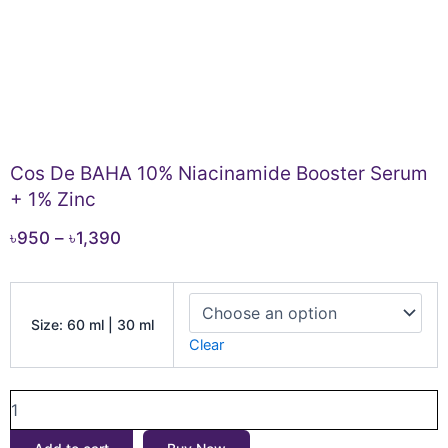
Cos De BAHA 10% Niacinamide Booster Serum
+ 1% Zinc
Price
৳
950
–
৳
1,390
range:
Cos
৳950
De
through
Size: 60 ml | 30 ml
BAHA
Clear
৳1,390
10%
Niacinamide
Booster
Serum
+