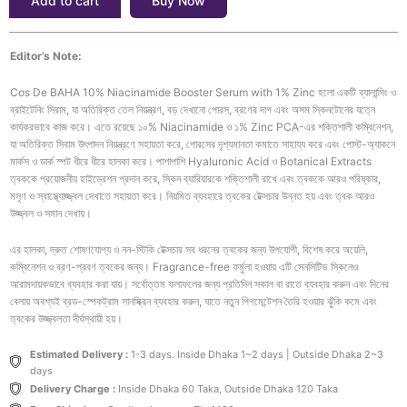
Add to cart
Buy Now
1%
Zinc
quantity
Editor’s Note:
Cos De BAHA 10% Niacinamide Booster Serum with 1% Zinc হলো একটি ব্যালান্সিং ও
ব্রাইটেনিং সিরাম, যা অতিরিক্ত তেল নিয়ন্ত্রণ, বড় দেখানো পোরস, ব্রণের দাগ এবং অসম স্কিনটোনের যত্নে
কার্যকরভাবে কাজ করে। এতে রয়েছে ১০% Niacinamide ও ১% Zinc PCA-এর শক্তিশালী কম্বিনেশন,
যা অতিরিক্ত সিবাম উৎপাদন নিয়ন্ত্রণে সহায়তা করে, পোরসের দৃশ্যমানতা কমাতে সাহায্য করে এবং পোস্ট-অ্যাকনে
মার্কস ও ডার্ক স্পট ধীরে ধীরে হালকা করে। পাশাপাশি Hyaluronic Acid ও Botanical Extracts
ত্বককে প্রয়োজনীয় হাইড্রেশন প্রদান করে, স্কিন ব্যারিয়ারকে শক্তিশালী রাখে এবং ত্বককে আরও পরিষ্কার,
মসৃণ ও স্বাস্থ্যোজ্জ্বল দেখাতে সহায়তা করে। নিয়মিত ব্যবহারে ত্বকের টেক্সচার উন্নত হয় এবং ত্বক আরও
উজ্জ্বল ও সমান দেখায়।
এর হালকা, দ্রুত শোষণযোগ্য ও নন-স্টিকি টেক্সচার সব ধরনের ত্বকের জন্য উপযোগী, বিশেষ করে অয়েলি,
কম্বিনেশন ও ব্রণ-প্রবণ ত্বকের জন্য। Fragrance-free ফর্মুলা হওয়ায় এটি সেনসিটিভ স্কিনেও
আরামদায়কভাবে ব্যবহার করা যায়। সর্বোত্তম ফলাফলের জন্য প্রতিদিন সকাল বা রাতে ব্যবহার করুন এবং দিনের
বেলায় অবশ্যই ব্রড-স্পেকট্রাম সানস্ক্রিন ব্যবহার করুন, যাতে নতুন পিগমেন্টেশন তৈরি হওয়ার ঝুঁকি কমে এবং
ত্বকের উজ্জ্বলতা দীর্ঘস্থায়ী হয়।
Estimated Delivery :
1-3 days. Inside Dhaka 1~2 days | Outside Dhaka 2~3
days
Delivery Charge :
Inside Dhaka 60 Taka, Outside Dhaka 120 Taka